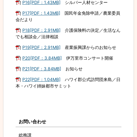
P16[PDF：1.43MB]
シルバー人材センター
P17[PDF：1.43MB]
国民年金免除申請／農業委員
会だより
P18[PDF：2.91MB]
介護保険料の決定／生活なん
でも相談会／法律相談
P19[PDF：2.91MB]
産業振興課からのお知らせ
P20[PDF：3.84MB]
伊万里市コンサート開催
P21[PDF：3.84MB]
お知らせ
P22[PDF：1.04MB]
ハワイ郡公式訪問団来島／日
本・ハワイ姉妹都市サミット
お問い合わせ
総務課