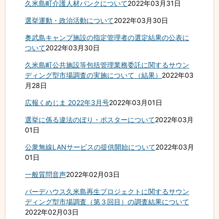
久米島町介護人材バンクについて
2022年03月31日
選挙運動・政治活動について
2022年03月30日
奥武島キャンプ施設の指定管理者の選定結果の公表に
ついて
2022年03月30日
久米島町公共施設等包括管理業務委託に関するサウン
ディング型市場調査の実施について（結果）
2022年03
月28日
広報くめじま 2022年3月号
2022年03月01日
選挙に係る違法のぼり・ポスターについて
2022年03月
01日
公衆無線LANサービスの提供開始について
2022年03月
01日
一般質問音声
2022年02月03日
バーデハウス久米島再生プロジェクトに関するサウン
ディング型市場調査（第３回目）の調査結果について
2022年02月03日