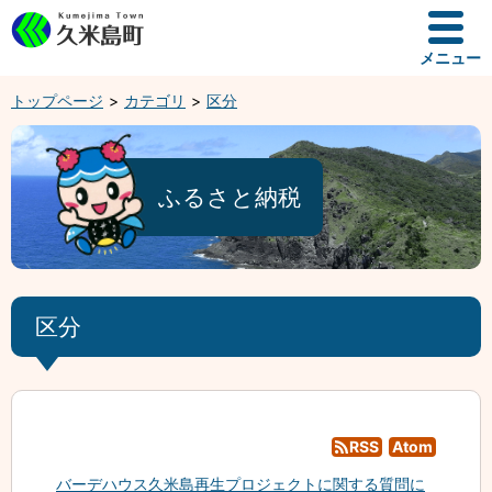
メニュー
トップページ
カテゴリ
区分
ふるさと納税
区分
RSS
Atom
バーデハウス久米島再生プロジェクトに関する質問に