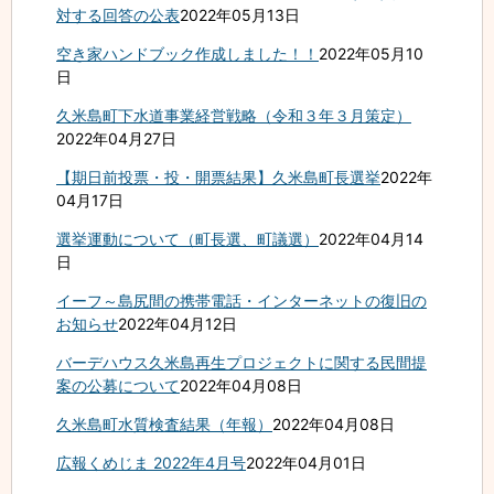
対する回答の公表
2022年05月13日
空き家ハンドブック作成しました！！
2022年05月10
日
久米島町下水道事業経営戦略（令和３年３月策定）
2022年04月27日
【期日前投票・投・開票結果】久米島町長選挙
2022年
04月17日
選挙運動について（町長選、町議選）
2022年04月14
日
イーフ～島尻間の携帯電話・インターネットの復旧の
お知らせ
2022年04月12日
バーデハウス久米島再生プロジェクトに関する民間提
案の公募について
2022年04月08日
久米島町水質検査結果（年報）
2022年04月08日
広報くめじま 2022年4月号
2022年04月01日