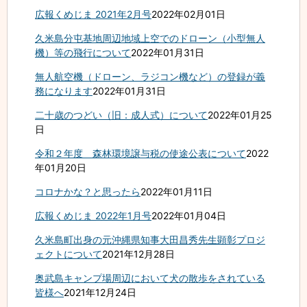
広報くめじま 2021年2月号
2022年02月01日
久米島分屯基地周辺地域上空でのドローン（小型無人
機）等の飛行について
2022年01月31日
無人航空機（ドローン、ラジコン機など）の登録が義
務になります
2022年01月31日
二十歳のつどい（旧：成人式）について
2022年01月25
日
令和２年度 森林環境譲与税の使途公表について
2022
年01月20日
コロナかな？と思ったら
2022年01月11日
広報くめじま 2022年1月号
2022年01月04日
久米島町出身の元沖縄県知事大田昌秀先生顕彰プロジ
ェクトについて
2021年12月28日
奥武島キャンプ場周辺において犬の散歩をされている
皆様へ
2021年12月24日