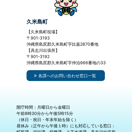
久米島町
【久米島町役場】
〒901-3193
沖縄県島尻郡久米島町字比嘉2870番地
【具志川出張所】
〒901-3192
沖縄県島尻郡久米島町字仲泊966番地の33
各課へのお問い合わせ窓口一覧
開庁時間：月曜日から金曜日
午前8時30分から午後5時15分
（休日・祝日・年末年始を除く）
昼休み（正午から午後１時）にも対応している窓口：
町民課、福祉課、税務課、上下水道課、具志川出張所