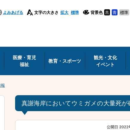
よみあげる
文字の大きさ
拡大
標準
背景色
黒
青
標準
医療・育児
観光・文化
教育・スポーツ
福祉
イベント
情報
真謝海岸においてウミガメの大量死が
公開日 2022