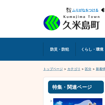
本
ふりがなをつける
文
へ
移
動
防災・防犯
くらし・環境
トップページ
カテゴリ
区分
新着
特集・関連ページ