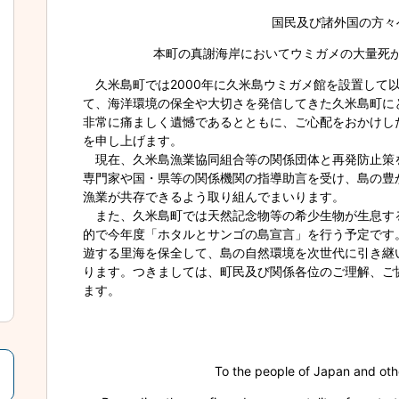
国民及び諸外国の方々
本町の真謝海岸においてウミガメの大量死
久米島町では2000年に久米島ウミガメ館を設置して
て、海洋環境の保全や大切さを発信してきた久米島町に
非常に痛ましく遺憾であるとともに、ご心配をおかけし
を申し上げます。
現在、久米島漁業協同組合等の関係団体と再発防止策
専門家や国・県等の関係機関の指導助言を受け、島の豊
漁業が共存できるよう取り組んでまいります。
また、久米島町では天然記念物等の希少生物が生息す
的で今年度「ホタルとサンゴの島宣言」を行う予定です
遊する里海を保全して、島の自然環境を次世代に引き継
ります。つきましては、町民及び関係各位のご理解、ご
ます。
To the people of Japan and oth