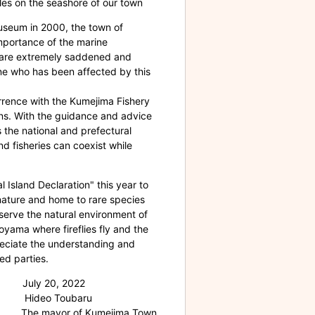
les on the seashore of our town
useum in 2000, the town of
portance of the marine
e are extremely saddened and
one who has been affected by this
rrence with the Kumejima Fishery
ons. With the guidance and advice
 the national and prefectural
nd fisheries can coexist while
 Island Declaration" this year to
 nature and home to rare species
reserve the natural environment of
oyama where fireflies fly and the
reciate the understanding and
ed parties.
July 20, 2022
Hideo Toubaru
The mayor of Kumejima Town