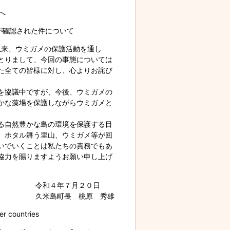
へ
が確認された件について
以来、ウミガメの保護活動を通し
とりまして、今回の事態については
た全ての皆様に対し、心よりお詫び
を協議中ですが、今後、ウミガメの
かな藻場を保護しながらウミガメと
る自然豊かな島の環境を保護する目
。ホタル舞う里山、ウミガメ等が回
いでいくことは私たちの責務でもあ
協力を賜りますようお願い申し上げ
令和４年７月２０日
久米島町長 桃原 秀雄
er countries