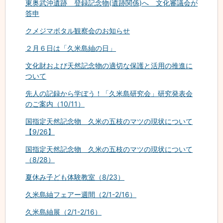
東奥武沖遺跡 登録記念物(遺跡関係)へ 文化審議会が
答申
クメジマボタル観察会のお知らせ
２月６日は「久米島紬の日」
文化財および天然記念物の適切な保護と活用の推進に
ついて
先人の記録から学ぼう！「久米島研究会」研究発表会
のご案内（10/11）
国指定天然記念物 久米の五枝のマツの現状について
【9/26】
国指定天然記念物 久米の五枝のマツの現状について
（8/28）
夏休み子ども体験教室（8/23）
久米島紬フェアー週間（2/1-2/16）
久米島紬展（2/1-2/16）