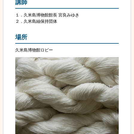
講師
１．久米島博物館館長 宮良みゆき
２．久米島紬保持団体
場所
久米島博物館ロビー