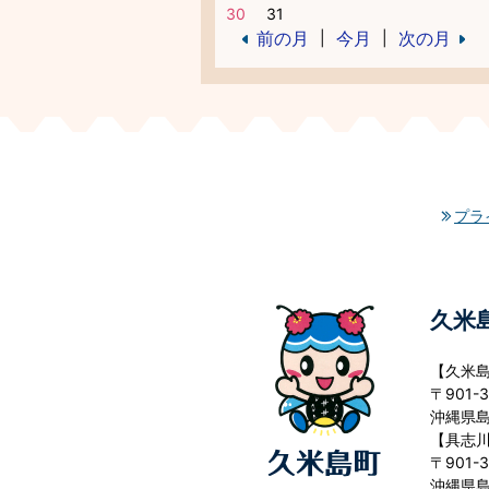
30
31
前の月
今月
次の月
|
|
プラ
久米
【久米
〒901-3
沖縄県島
【具志
〒901-3
沖縄県島