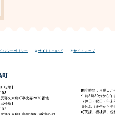
イバシーポリシー
サイトについて
サイトマップ
島町
島町役場】
開庁時間：月曜日か
193
午前8時30分から午後
尻郡久米島町字比嘉2870番地
（休日・祝日・年末
川出張所】
昼休み（正午から午
192
町民課、福祉課、税
尻郡久米島町字仲泊966番地の33