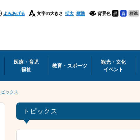
よみあげる
文字の大きさ
拡大
標準
背景色
黒
青
標準
医療・育児
観光・文化
教育・スポーツ
福祉
イベント
トピックス
トピックス