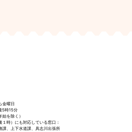
ら金曜日
5時15分
年始を除く）
後１時）にも対応している窓口：
務課、上下水道課、具志川出張所