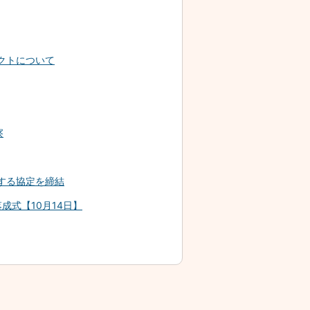
クトについて
察
する協定を締結
成式【10月14日】