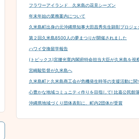
フラワーアイランド 久米島の花見シーズン
年末年始の業務案内について
久米島町出身の元沖縄県知事大田昌秀先生顕彰プロジェ
第２回久米島8500人の夢まつりが開催されました
ハワイ交換留学報告
(トピックス)宮腰光寛内閣府特命担当大臣が久米島を視
宮崎駿監督が久米島へ
久米島町と久米島商工会が危機発生時等の支援活動に関
心豊かな地域コミュニティ作りを目指して! 比嘉公民館落
沖縄県地域づくり団体表彰に、町内2団体が受賞