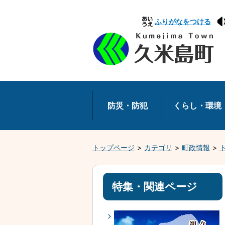
本
ふりがなをつける
文
へ
移
動
防災・防犯
くらし・環境
トップページ
カテゴリ
町政情報
特集・関連ページ