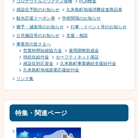
コロナウイルスワクチン接種
PCR検査
感染症予防のお知らせ
久米島町地域消費促進商品券
観光応援クーポン券
学校関係のお知らせ
猶予・減免等のお知らせ
行事・イベント等のお知らせ
公共施設等のお知らせ
支援・相談
事業所の皆さまへ
営業時間短縮協力金
雇用調整助成金
持続化給付金
セーフティネット保証
感染症対応資金
久米島町事業継続支援給付金
久米島町地域産業応援給付金
リンク集
特集・関連ページ