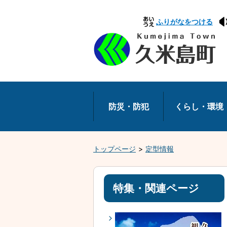
本
ふりがなをつける
文
へ
移
動
防災・防犯
くらし・環境
トップページ
定型情報
特集・関連ページ