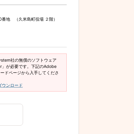
70番地 （久米島町役場 ２階）
System社の無償のソフトウェア
eader」が必要です。下記のAdobe
ダウンロードページから入手してくださ
derダウンロード