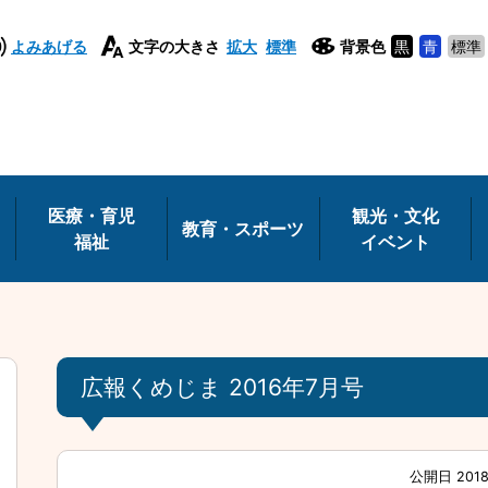
よみあげる
文字の大きさ
拡大
標準
背景色
黒
青
標準
医療・育児
観光・文化
教育・スポーツ
福祉
イベント
広報くめじま 2016年7月号
公開日 201