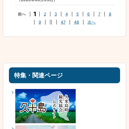
1
前へ
|
|
2
|
3
|
4
|
5
|
6
|
7
|
8
|
9
|
||
|
47
|
48
|
次へ
特集・関連ページ