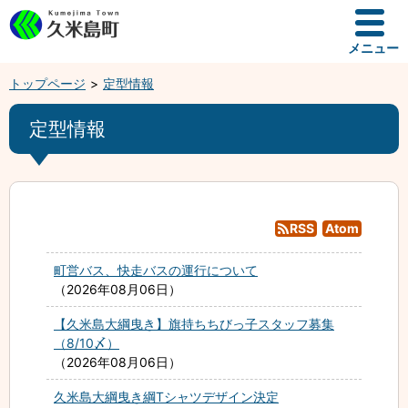
メニュー
トップページ
定型情報
定型情報
RSS
Atom
町営バス、快走バスの運行について
2026年08月06日
【久米島大綱曳き】旗持ちちびっ子スタッフ募集
（8/10〆）
2026年08月06日
久米島大綱曳き綱Tシャツデザイン決定