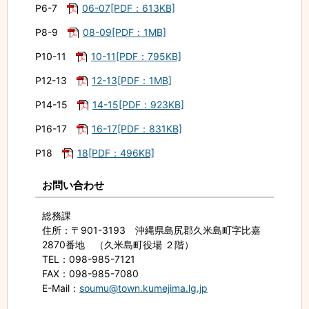
P6-7
06-07[PDF：613KB]
P8-9
08-09[PDF：1MB]
P10-11
10-11[PDF：795KB]
P12-13
12-13[PDF：1MB]
P14-15
14-15[PDF：923KB]
P16-17
16-17[PDF：831KB]
P18
18[PDF：496KB]
お問い合わせ
総務課
住所
：〒901-3193 沖縄県島尻郡久米島町字比嘉
2870番地 （久米島町役場 ２階）
TEL
：098-985-7121
FAX
：098-985-7080
E-Mail
：
soumu@town.kumejima.lg.jp