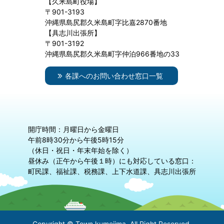
【久米島町役場】
〒901-3193
沖縄県島尻郡久米島町字比嘉2870番地
【具志川出張所】
〒901-3192
沖縄県島尻郡久米島町字仲泊966番地の33
各課へのお問い合わせ窓口一覧
開庁時間：月曜日から金曜日
午前8時30分から午後5時15分
（休日・祝日・年末年始を除く）
昼休み（正午から午後１時）にも対応している窓口：
町民課、福祉課、税務課、上下水道課、具志川出張所
Copyright © Town kumejima. All Right Reserved.