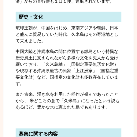
港）からの直行便も１日１便、運航されています。
歴史・文化
琉球王朝が、中国をはじめ、東南アジアや朝鮮、日本
と盛んに貿易していた時代、久米島はその寄港地とし
て栄えました。
中国大陸と沖縄本島の間に位置する離島という特異な
歴史風土に支えられながら多様な文化を先人から受け
継いでおり、「久米島紬」（国指定重要無形文化財）
や現存する沖縄県最古の民家「上江洲家」（国指定重
要文化財）など、国指定の文化財も多数存在していま
す。
また古来、湧き水を利用した稲作が盛んであったこと
から、 米どころの意で「久米島」になったという説も
あるほど、豊かな水に恵まれた島でもあります。
募集に関する内容