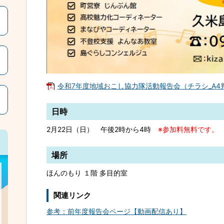
令和7年度地域おこし協力隊活動報告会（チラシ_A4判）[
日時
2月22日（日） 午後2時から4時
※参加料無料です。
場所
ほんのもり １階 多目的室
関連リンク
参考：前年度報告会ページ【動画配信あり】