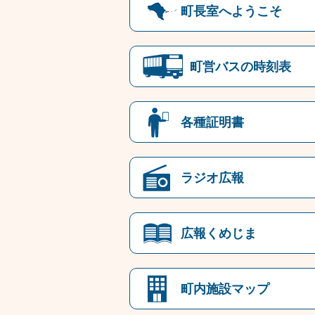
町長室へようこそ
町営バスの時刻表
各種証明書
ラジオ広報
広報くめじま
町内施設マップ