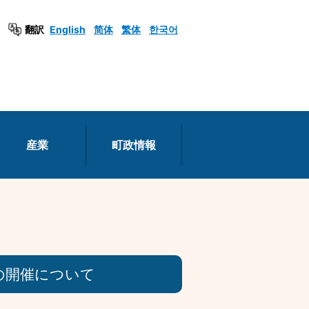
翻訳
English
简体
繁体
한국어
産業
町政情報
の開催について