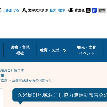
よみあげる
文字の大きさ
拡大
標準
背景色
黒
青
標準
医療・育児
観光・文化
教育・スポーツ
福祉
イベント
地域おこし協力隊
情報
財政課
企画財政課からのお知らせ
久米島町地域おこし協力隊活動報告会