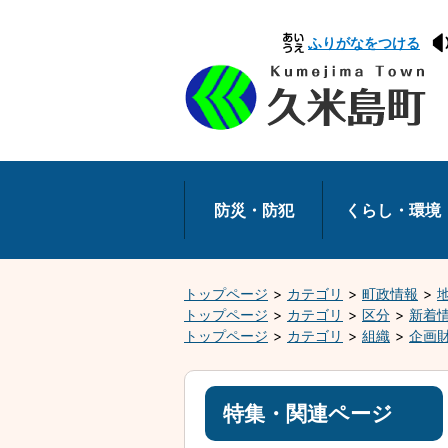
本
ふりがなをつける
文
へ
移
動
防災・防犯
くらし・環境
トップページ
カテゴリ
町政情報
トップページ
カテゴリ
区分
新着
トップページ
カテゴリ
組織
企画
特集・関連ページ