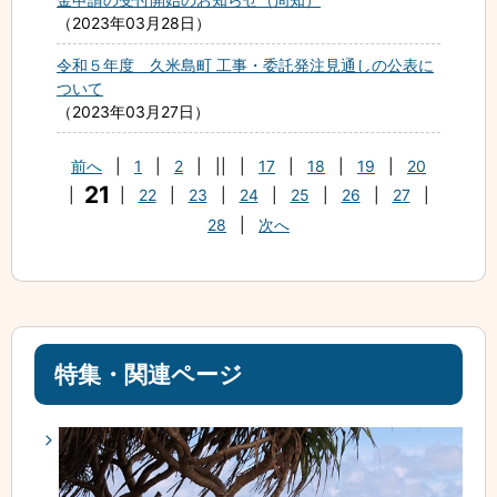
2023年03月28日
令和５年度 久米島町 工事・委託発注見通しの公表に
ついて
2023年03月27日
前へ
|
1
|
2
|
||
|
17
|
18
|
19
|
20
21
|
|
22
|
23
|
24
|
25
|
26
|
27
|
28
|
次へ
特集・関連ページ