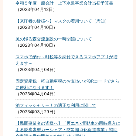
令和５年度一般会計・上下水道事業会計当初予算書
2023年04月12日
【来庁者の皆様へ】マスクの着用ついて（周知）
2023年04月10日
風の帰る森交流施設の一時閉館について
2023年04月10日
スマホで納付～町税等を納付できるスマホアプリが増
えます～
2023年04月04日
固定資産税・軽自動車税のお支払いがQRコードでさら
に便利になります！
2023年04月04日
泊フィッシャリーナの適正な利用に関して
2023年03月29日
【民間事業者の皆様へ】「再エネ×電動車の同時導入に
よる脱炭素型カーシェア・防災拠点化促進事業」補助
金申請の受付開始のお知らせ（周知）