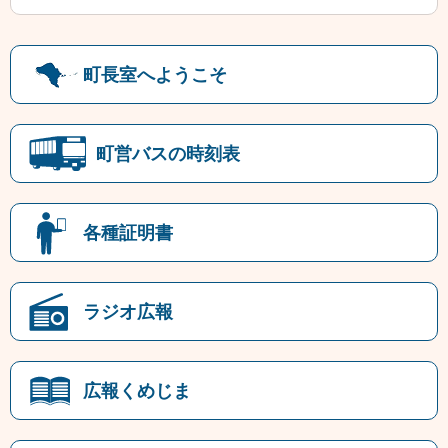
町長室へようこそ
町営バスの時刻表
各種証明書
ラジオ広報
広報くめじま