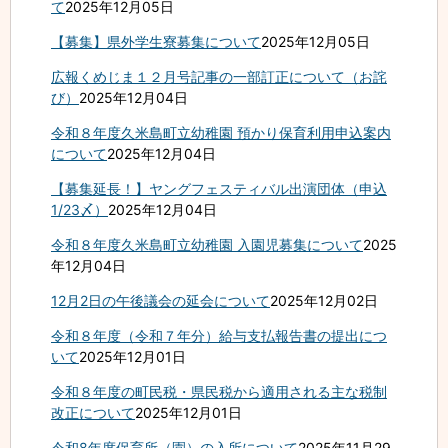
て
2025年12月05日
【募集】県外学生寮募集について
2025年12月05日
広報くめじま１２月号記事の一部訂正について（お詫
び）
2025年12月04日
令和８年度久米島町立幼稚園 預かり保育利用申込案内
について
2025年12月04日
【募集延長！】ヤングフェスティバル出演団体（申込
1/23〆）
2025年12月04日
令和８年度久米島町立幼稚園 入園児募集について
2025
年12月04日
12月2日の午後議会の延会について
2025年12月02日
令和８年度（令和７年分）給与支払報告書の提出につ
いて
2025年12月01日
令和８年度の町民税・県民税から適用される主な税制
改正について
2025年12月01日
令和8年度保育所（園）の入所について
2025年11月29