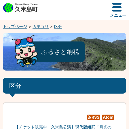
メニュー
トップページ
カテゴリ
区分
ふるさと納税
区分
RSS
Atom
【チケット販売中：久米島公演】現代版組踊「月光の