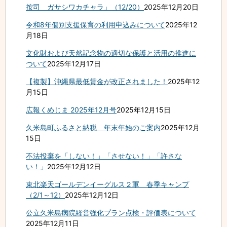
按司 ガサシワカチャラ」（12/20）
2025年12月20日
令和8年個別支援保育の利用申込みについて
2025年12
月18日
文化財および天然記念物の適切な保護と活用の推進に
ついて
2025年12月17日
【複製】沖縄県最低賃金が改正されました！
2025年12
月15日
広報くめじま 2025年12月号
2025年12月15日
久米島町ふるさと納税＿年末年始のご案内
2025年12月
15日
不法投棄を「しない！」「させない！」「許さな
い！」
2025年12月12日
東北楽天ゴールデンイーグルス２軍 春季キャンプ
（2/1～12）
2025年12月12日
公立久米島病院経営強化プラン点検・評価表について
2025年12月11日