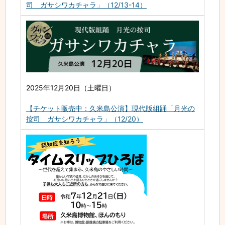
司 ガサシワカチャラ」（12/13-14）
2025年12月20日（土曜日）
【チケット販売中：久米島公演】現代版組踊「月光の
按司 ガサシワカチャラ」（12/20）