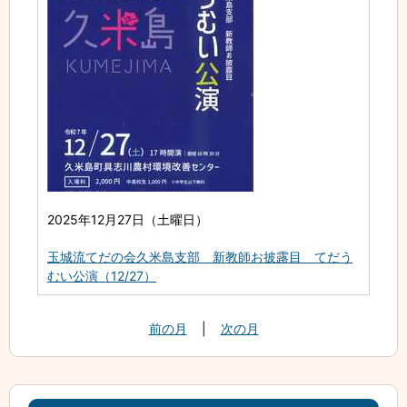
2025年12月27日（土曜日）
玉城流てだの会久米島支部 新教師お披露目 てだう
むい公演（12/27）
前の月
|
次の月