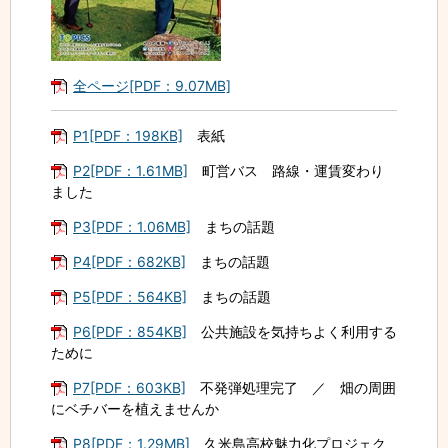
全ページ[PDF：9.07MB]
P1[PDF：198KB]
表紙
P2[PDF：1.61MB]
町営バス 路線・運賃変わり
ました
P3[PDF：1.06MB]
まちの話題
P4[PDF：682KB]
まちの話題
P5[PDF：564KB]
まちの話題
P6[PDF：854KB]
公共施設を気持ちよく利用する
ために
P7[PDF：603KB]
不発弾処理完了 ／ 畑の周囲
にベチバーを植えませんか
P8[PDF：1.29MB]
久米島高校魅力化プロジェク