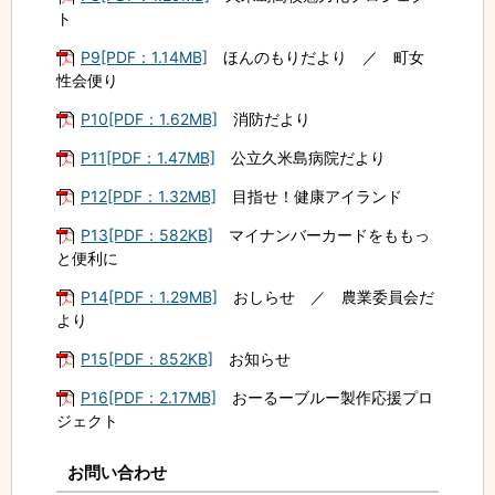
ト
P9[PDF：1.14MB]
ほんのもりだより ／ 町女
性会便り
P10[PDF：1.62MB]
消防だより
P11[PDF：1.47MB]
公立久米島病院だより
P12[PDF：1.32MB]
目指せ！健康アイランド
P13[PDF：582KB]
マイナンバーカードをももっ
と便利に
P14[PDF：1.29MB]
おしらせ ／ 農業委員会だ
より
P15[PDF：852KB]
お知らせ
P16[PDF：2.17MB]
おーるーブルー製作応援プロ
ジェクト
お問い合わせ