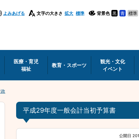
よみあげる
文字の大きさ
拡大
標準
背景色
黒
青
標準
医療・育児
観光・文化
教育・スポーツ
福祉
イベント
財政
平成29年度一般会計当初予算書
公開日 20