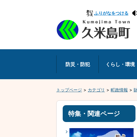
本
ふりがなをつける
文
へ
移
動
防災・防犯
くらし・環境
トップページ
カテゴリ
町政情報
特集・関連ページ