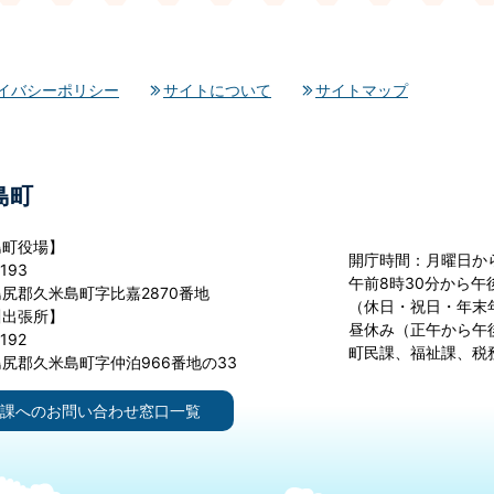
イバシーポリシー
サイトについて
サイトマップ
島町
島町役場】
開庁時間：月曜日か
193
午前8時30分から午後
尻郡久米島町字比嘉2870番地
（休日・祝日・年末
川出張所】
昼休み（正午から午
192
町民課、福祉課、税
尻郡久米島町字仲泊966番地の33
課へのお問い合わせ窓口一覧