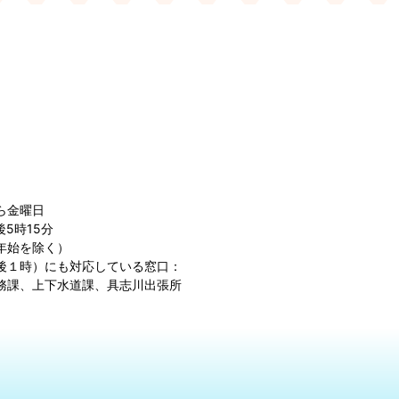
ら金曜日
5時15分
年始を除く）
後１時）にも対応している窓口：
務課、上下水道課、具志川出張所