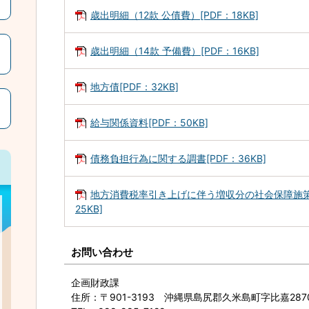
歳出明細（12款 公債費）[PDF：18KB]
歳出明細（14款 予備費）[PDF：16KB]
地方債[PDF：32KB]
給与関係資料[PDF：50KB]
債務負担行為に関する調書[PDF：36KB]
地方消費税率引き上げに伴う増収分の社会保障施策
25KB]
お問い合わせ
企画財政課
住所
：〒901-3193 沖縄県島尻郡久米島町字比嘉28