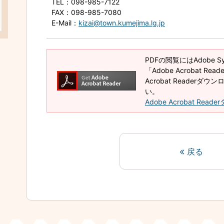
TEL
：098-985-7122
FAX
：098-985-7080
E-Mail
：
kizai@town.kumejima.lg.jp
PDFの閲覧にはAdobe 
「Adobe Acrobat R
Acrobat Reader
い。
Adobe Acrobat Rea
戻る