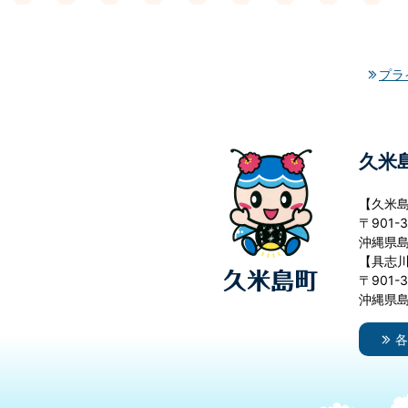
プラ
久米
【久米
〒901-3
沖縄県島
【具志
〒901-3
沖縄県島
各