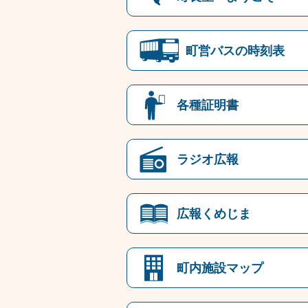
町営バスの時刻表
各種証明書
ラジオ広報
広報くめじま
町内施設マップ