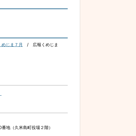
くめじま７月
/ 広報くめじま
】
870番地（久米島町役場２階）