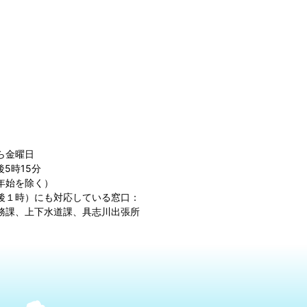
ら金曜日
5時15分
年始を除く）
後１時）にも対応している窓口：
務課、上下水道課、具志川出張所