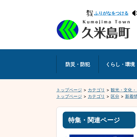
本
ふりがなをつける
文
へ
移
動
防災・防犯
くらし・環境
トップページ
カテゴリ
観光・文化・
トップページ
カテゴリ
区分
新着
特集・関連ページ