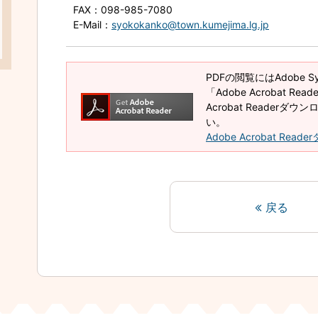
FAX
：098-985-7080
E-Mail
：
syokokanko@town.kumejima.lg.jp
PDFの閲覧にはAdobe 
「Adobe Acrobat R
Acrobat Reader
い。
Adobe Acrobat Rea
戻る