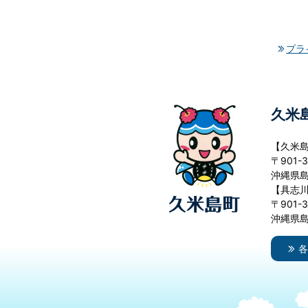
プラ
久米
【久米
〒901-3
沖縄県島
【具志
〒901-3
沖縄県島
各