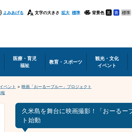
よみあげる
文字の大きさ
拡大
標準
背景色
黒
青
標準
医療・育児
観光・文化
教育・スポーツ
福祉
イベント
イベント
映画「おーるーブルー」プロジェクト
情報
久米島を舞台に映画撮影！「おーるー
ト始動