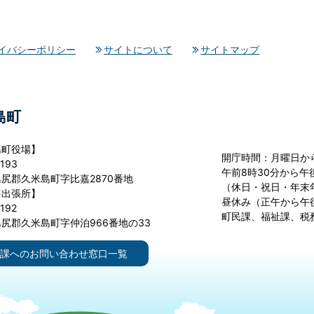
イバシーポリシー
サイトについて
サイトマップ
島町
島町役場】
開庁時間：月曜日か
193
午前8時30分から午後
尻郡久米島町字比嘉2870番地
（休日・祝日・年末
川出張所】
昼休み（正午から午
192
町民課、福祉課、税
尻郡久米島町字仲泊966番地の33
課へのお問い合わせ窓口一覧