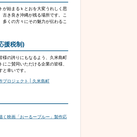
トが始まるｋとおを大変うれしく思
、古き良き沖縄が残る場所です。こ
、多くの方々にその魅力が伝わるこ
応援税制)
皆様の誇りにもなるよう、久米島町
トにご賛同いただける企業の皆様、
すと幸いです。
プロジェクト | 久米島町
描く映画「おーるーブルー」製作応