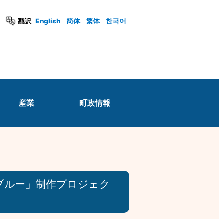
翻訳
English
简体
繁体
한국어
産業
町政情報
ブルー」制作プロジェク