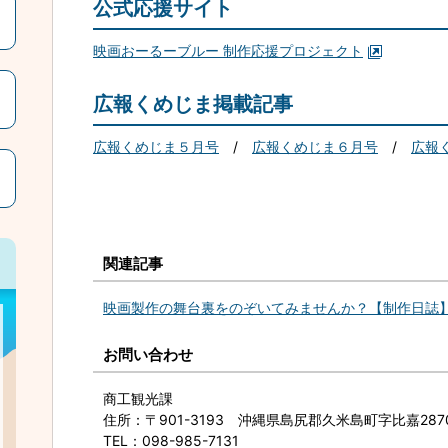
公式応援サイト
映画おーるーブルー 制作応援プロジェクト
広報くめじま掲載記事
広報くめじま５月号
/
広報くめじま６月号
/
広報
関連記事
映画製作の舞台裏をのぞいてみませんか？【制作日誌
お問い合わせ
商工観光課
住所
：〒901-3193 沖縄県島尻郡久米島町字比嘉2
TEL
：098-985-7131