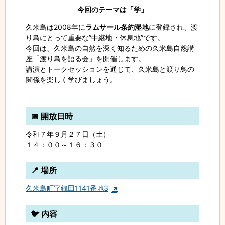
今回のテーマは「学」
久米島は2008年に
ラムサール条約湿地
に登録され、渡
り鳥にとって重要な”中継地・休息地”です。
今回は、久米島の自然を深く知るための久米島自然講
座「渡り鳥を語る会」を開催します。
講演とトークセッションを通じて、久米島と渡り鳥の
関係を楽しく学びましょう。
📅 開放日時
令和７年９月２７日（土）
１４：００～１６：３０
📍 場所
久米島町字銭田1141番地3
🐦 内容