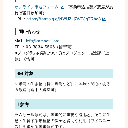
オンライン申込フォーム
（事前申込推奨／残席があ
れば当日参加可）
URL：
https://forms.gle/jdWUZkj7WT3qTQhc8
問い合わせ
Mail：
info@ramnet-j.org
TEL：03-3834-6566（留守電）
※プログラム内容についてはプロジェクト推進課（上
原）でも可
👪 対象
久米島の生き物（特に野鳥など）に興味・関心のある
方歓迎（途中入退室可）
ℹ️ 参考
ラムサール条約は、国際的に重要な湿地と、そこに生
息・生育する動植物の保全と賢明な利用（ワイズユー
ス）を進める国際条約です。