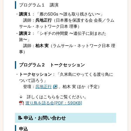
プログラム１ 講演
講演１
：「雁のSDGs 〜誰も取り残さない〜」
講師：
呉地正行
（日本雁を保護する会 会長／ラム
サール・ネットワーク日本 理事）
講演２
：「シギチの仲間愛 〜遺伝子に刻まれた
旅〜」
講師：
柏木 実
（ラムサール・ネットワーク日本 理
事）
プログラム２ トークセッション
トークセッション
：「久米島にやってくる渡り鳥に
ついて語ろう」
登壇：
呉地正行
、柏木 実 ほか（予定）
↓ 詳しくはこちらをご覧ください。
渡り鳥を語る会[PDF：590KB]
📝 申込・お問い合わせ
申込