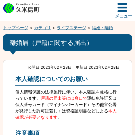
メニュー
トップページ
カテゴリ
ライフステージ
結婚・離婚
離婚届（戸籍に関する届出）
公開日 2023年02月28日
更新日 2023年02月28日
本人確認についてのお願い
個人情報保護の法律施行に伴い、本人確認を厳格に行
っています。
戸籍の届出等には窓口で
運転免許証又は
個人番号カード（マイナンバーカード）その他官公署
が発行した許可証若しくは資格証明書などによる
本人
確認が必要となります
。
注意事項