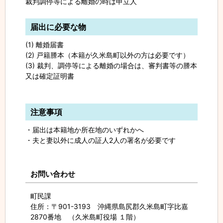
裁判調停等による離婚の時は申立人
届出に必要な物
(1) 離婚届書
(2) 戸籍謄本（本籍が久米島町以外の方は必要です）
(3) 裁判、調停等による離婚の場合は、審判書等の謄本
又は確定証明書
注意事項
・届出は本籍地か所在地のいずれかへ
・夫と妻以外に成人の証人2人の署名が必要です
お問い合わせ
町民課
住所
：〒901-3193 沖縄県島尻郡久米島町字比嘉
2870番地 （久米島町役場 １階）