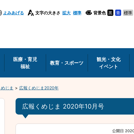
よみあげる
文字の大きさ
拡大
標準
背景色
黒
青
標準
医療・育児
観光・文化
教育・スポーツ
福祉
イベント
くめじま
広報くめじま2020年
広報くめじま 2020年10月号
公開日 202