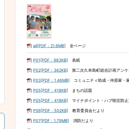
all[PDF：21.6MB]
全ページ
P01[PDF：983KB]
表紙
P02[PDF：362KB]
第二次久米島町総合計画アンケ
P03[PDF：1.46MB]
コミュニティ助成・仲原家・
P05[PDF：418KB]
まちの話題
P05[PDF：418KB]
マイナポイント・ハブ咬症防止
P06[PDF：502KB]
教育委員会だより
P07[PDF：1.79MB]
消防だより