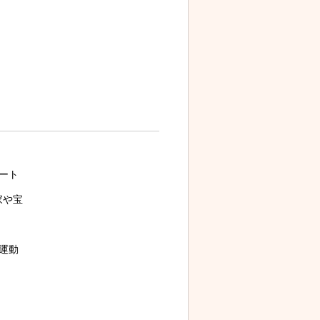
ート
家や宝
運動