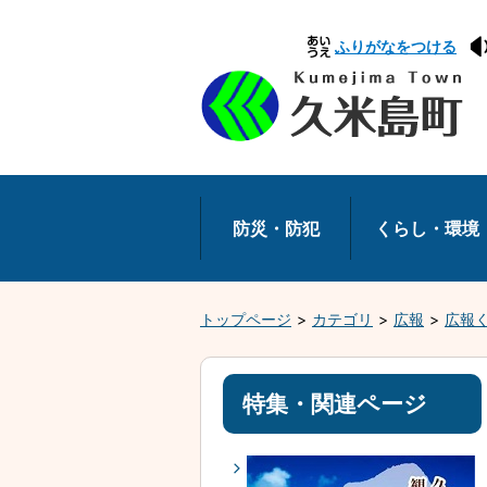
本
ふりがなをつける
文
へ
移
動
防災・防犯
くらし・環境
トップページ
カテゴリ
広報
広報
特集・関連ページ