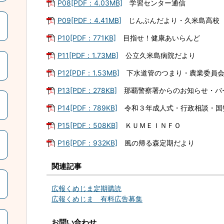
P08[PDF：4.03MB]
学習センター通信
P09[PDF：4.41MB]
じんぶんだより・久米島高校
P10[PDF：771KB]
目指せ！健康あいらんど
P11[PDF：1.73MB]
公立久米島病院だより
P12[PDF：1.53MB]
下水道管のつまり・農業委員会
P13[PDF：278KB]
那覇警察署からのお知らせ・バ
P14[PDF：789KB]
令和３年成人式・行政相談・国
P15[PDF：508KB]
ＫＵＭＥＩＮＦＯ
P16[PDF：932KB]
風の帰る森定期だより
関連記事
広報くめじま定期購読
広報くめじま 有料広告募集
お問い合わせ