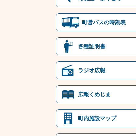
町営バスの時刻表
各種証明書
ラジオ広報
広報くめじま
町内施設マップ