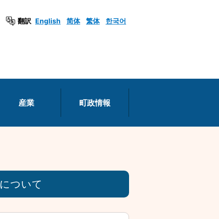
翻訳
English
简体
繁体
한국어
産業
町政情報
書について