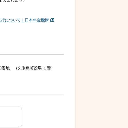
発行について｜日本年金機構
70番地 （久米島町役場 １階）