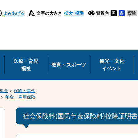
よみあげる
文字の大きさ
拡大
標準
背景色
黒
青
標準
医療・育児
観光・文化
教育・スポーツ
福祉
イベント
年金
保険・年金
年金・雇用保険
社会保険料(国民年金保険料)控除証明