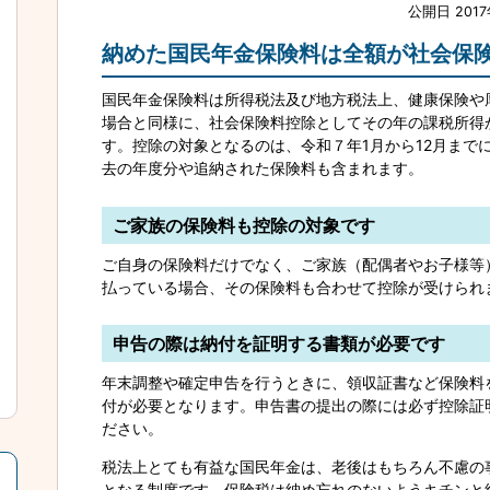
公開日 201
納めた国民年金保険料は全額が社会保
国民年金保険料は所得税法及び地方税法上、健康保険や
場合と同様に、社会保険料控除としてその年の課税所得
す。控除の対象となるのは、令和７年1月から12月まで
去の年度分や追納された保険料も含まれます。
ご家族の保険料も控除の対象です
ご自身の保険料だけでなく、ご家族（配偶者やお子様等
払っている場合、その保険料も合わせて控除が受けられ
申告の際は納付を証明する書類が必要です
年末調整や確定申告を行うときに、領収証書など保険料
付が必要となります。申告書の提出の際には必ず控除証
ださい。
税法上とても有益な国民年金は、老後はもちろん不慮の
となる制度です。保険税は納め忘れのないようキチンと