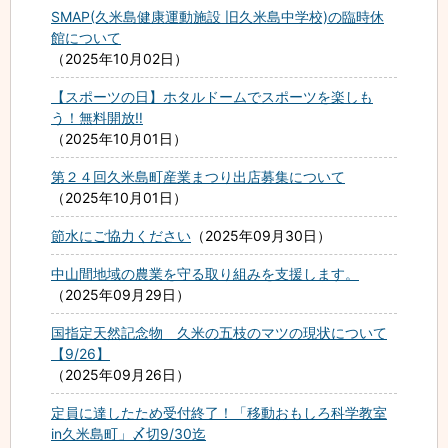
SMAP(久米島健康運動施設 旧久米島中学校)の臨時休
館について
2025年10月02日
【スポーツの日】ホタルドームでスポーツを楽しも
う！無料開放‼
2025年10月01日
第２４回久米島町産業まつり出店募集について
2025年10月01日
節水にご協力ください
2025年09月30日
中山間地域の農業を守る取り組みを支援します。
2025年09月29日
国指定天然記念物 久米の五枝のマツの現状について
【9/26】
2025年09月26日
定員に達したため受付終了！「移動おもしろ科学教室
in久米島町」〆切9/30迄