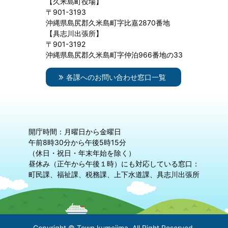
【久米島町役場】
〒901-3193
沖縄県島尻郡久米島町字比嘉2870番地
【具志川出張所】
〒901-3192
沖縄県島尻郡久米島町字仲泊966番地の33
各課へのお問い合わせ窓口一覧
開庁時間：月曜日から金曜日
午前8時30分から午後5時15分
（休日・祝日・年末年始を除く）
昼休み（正午から午後１時）にも対応している窓口：
町民課、福祉課、税務課、上下水道課、具志川出張所
Copyright © Town kumejima. All Right Reserved.