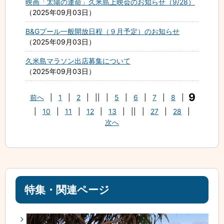
映画「太陽の運命」久米島上映会のお知らせ（9/28）
2025年09月03日
B&Gプール一般開放日程（９月予定）のお知らせ
2025年09月03日
久米島マラソン出店募集について
2025年09月03日
9
前へ
|
1
|
2
|
||
|
5
|
6
|
7
|
8
|
|
10
|
11
|
12
|
13
|
||
|
27
|
28
|
次へ
特集・関連ページ