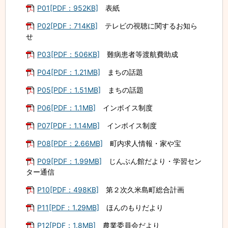
P01[PDF：952KB]
表紙
P02[PDF：714KB]
テレビの視聴に関するお知ら
せ
P03[PDF：506KB]
難病患者等渡航費助成
P04[PDF：1.21MB]
まちの話題
P05[PDF：1.51MB]
まちの話題
P06[PDF：1.1MB]
インボイス制度
P07[PDF：1.14MB]
インボイス制度
P08[PDF：2.66MB]
町内求人情報・家や宝
P09[PDF：1.99MB]
じんぶん館だより・学習セン
ター通信
P10[PDF：498KB]
第２次久米島町総合計画
P11[PDF：1.29MB]
ほんのもりだより
P12[PDF：1.8MB]
農業委員会だより