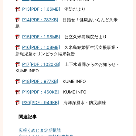
P13[PDF：1.66MB]
消防だより
P14[PDF：787KB]
目指せ！健康あいらんど久米
島
P15[PDF：1.98MB]
公立久米島病院だより
P16[PDF：1.08MB]
久米島結婚新生活支援事業・
新報児童オリンピック結果報告
P17[PDF：1020KB]
上下水道課からのお知らせ・
KUME INFO
P18[PDF：977KB]
KUME INFO
P19[PDF：460KB]
KUME INFO
P20[PDF：949KB]
海洋深層水・防災訓練
関連記事
広報くめじま定期購読