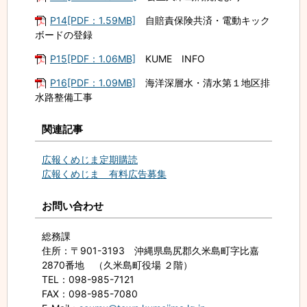
P14[PDF：1.59MB]
自賠責保険共済・電動キック
ボードの登録
P15[PDF：1.06MB]
KUME INFO
P16[PDF：1.09MB]
海洋深層水・清水第１地区排
水路整備工事
関連記事
広報くめじま定期購読
広報くめじま 有料広告募集
お問い合わせ
総務課
住所
：〒901-3193 沖縄県島尻郡久米島町字比嘉
2870番地 （久米島町役場 ２階）
TEL
：098-985-7121
FAX
：098-985-7080