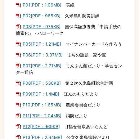
P01[PDF：1.06MB]
表紙
P02[PDF：965KB]
久米島町防災訓練
P03[PDF：975KB]
国保高額療養費「申請手続の
簡素化」・ハローワーク
P05[PDF：1.21MB]
マイナンバーカードを作ろう
P06[PDF：3.37MB]
まちの話題・家や宝
P07[PDF：2.71MB]
じんぶん館だより・学習セン
ター通信
P08[PDF：530KB]
第２次久米島町総合計画
P09[PDF：1.4MB]
ほんのもりだより
P10[PDF：1.65MB]
農業委員会だより
P11[PDF：2.04MB]
消防だより
P12[PDF：969KB]
目指せ健康あいらんど
P13[PDF：2.64MB]
公立久米島病院だより