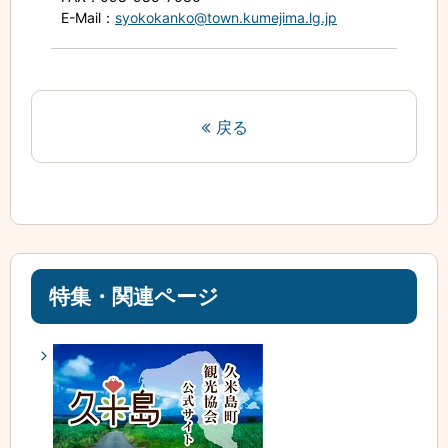
E-Mail
：
syokokanko@town.kumejima.lg.jp
戻る
特集・関連ページ