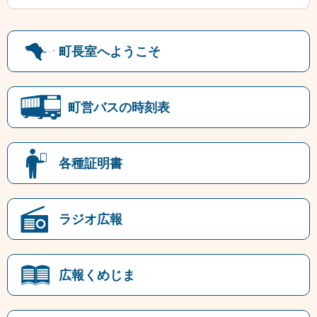
町長室へようこそ
町営バスの時刻表
各種証明書
ラジオ広報
広報くめじま