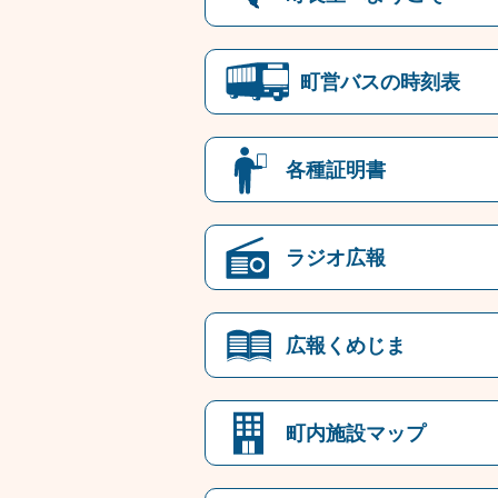
町営バスの時刻表
各種証明書
ラジオ広報
広報くめじま
町内施設マップ