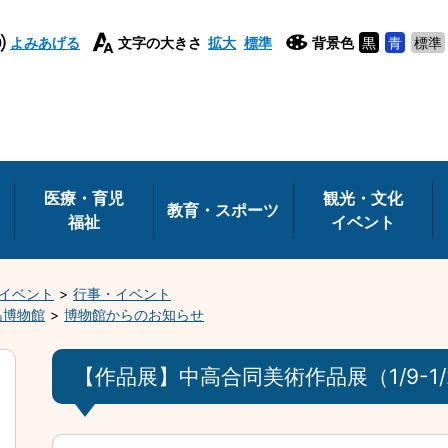
よみあげる
文字の大きさ
拡大
標準
背景色
黒
青
標準
医療・育児
観光・文化
教育・スポーツ
福祉
イベント
イベント
行事・イベント
島博物館
博物館からのお知らせ
【作品展】中高合同美術作品展（1/9-1/