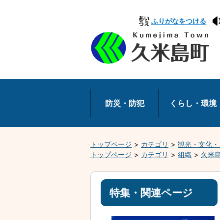
本
ふりがなをつける
文
へ
移
動
防災・防犯
くらし・環境
トップページ
カテゴリ
観光・文化・
トップページ
カテゴリ
組織
久米
特集・関連ページ