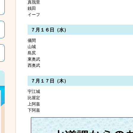
真我里
銭田
イーフ
７月１６日（水）
儀間
山城
島尻
東奥武
西奥武
７月１７日（木）
宇江城
比屋定
上阿嘉
下阿嘉