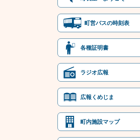
町営バスの時刻表
各種証明書
ラジオ広報
広報くめじま
町内施設マップ