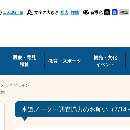
よみあげる
文字の大きさ
拡大
標準
背景色
黒
青
標準
医療・育児
観光・文化
教育・スポーツ
福祉
イベント
ライフライン
情報
水道メーター調査協力のお願い（7/14～