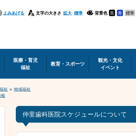
よみあげる
文字の大きさ
拡大
標準
背景色
黒
青
標準
医療・育児
観光・文化
教育・スポーツ
福祉
イベント
福祉
地域福祉
情報
仲里歯科医院スケジュールについて