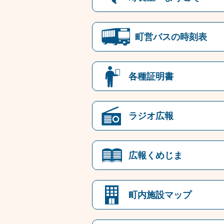
町営バスの時刻表
各種証明書
ラジオ広報
広報くめじま
町内施設マップ