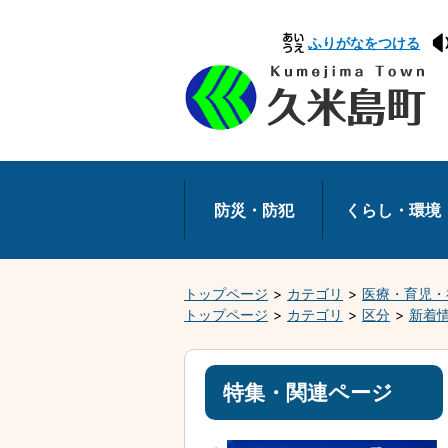
本
ふりがなをつける
文
へ
移
動
防災・防犯
くらし・環境
トップページ
カテゴリ
医療・育児・
トップページ
カテゴリ
区分
新着
特集・関連ページ