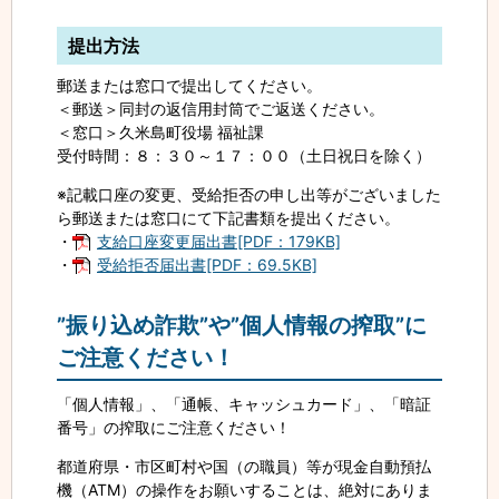
提出方法
郵送または窓口で提出してください。
＜郵送＞同封の返信用封筒でご返送ください。
＜窓口＞久米島町役場 福祉課
受付時間：８：３０～１７：００（土日祝日を除く）
※記載口座の変更、受給拒否の申し出等がございました
ら郵送または窓口にて下記書類を提出ください。
・
支給口座変更届出書[PDF：179KB]
・
受給拒否届出書[PDF：69.5KB]
”振り込め詐欺”や”個人情報の搾取”に
ご注意ください！
「個人情報」、「通帳、キャッシュカード」、「暗証
番号」の搾取にご注意ください！
都道府県・市区町村や国（の職員）等が現金自動預払
機（ATM）の操作をお願いすることは、絶対にありま