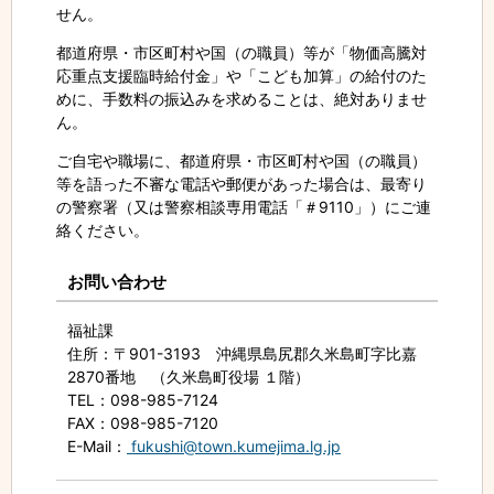
せん。
都道府県・市区町村や国（の職員）等が「物価高騰対
応重点支援臨時給付金」や「こども加算」の給付のた
めに、手数料の振込みを求めることは、絶対ありませ
ん。
ご自宅や職場に、都道府県・市区町村や国（の職員）
等を語った不審な電話や郵便があった場合は、最寄り
の警察署（又は警察相談専用電話「＃9110」）にご連
絡ください。
お問い合わせ
福祉課
住所
：〒901-3193 沖縄県島尻郡久米島町字比嘉
2870番地 （久米島町役場 １階）
TEL
：098-985-7124
FAX
：098-985-7120
E-Mail
：
fukushi@town.kumejima.lg.jp