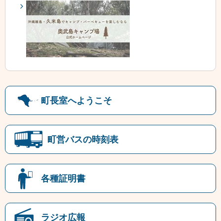
町長室へようこそ
町営バスの時刻表
各種証明書
ラジオ広報