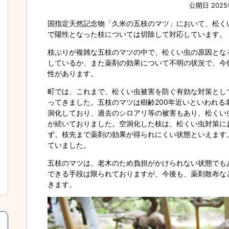
公開日 2025
国指定天然記念物「久米の五枝のマツ」において、松く
で陽性となった枝については切除して対応しています。
枝ぶりが複雑な五枝のマツの中で、松くい虫の原因とな
しているか、また薬剤の効果について不明の状況で、今
性があります。
町では、これまで、松くい虫被害を防ぐ有効な対策とし
ってきました。五枝のマツは樹齢200年近いといわれる
洞化しており、過去のシロアリ等の被害もあり、松くい
が続いておりました。空洞化した枝は、松くい虫対策に
ず、枝先まで薬剤の効果が得られにくい状態といえます
ていました。
五枝のマツは、老木のため負担がかけられない状態でも
できる手段は限られておりますが、今後も、薬剤散布な
きます。