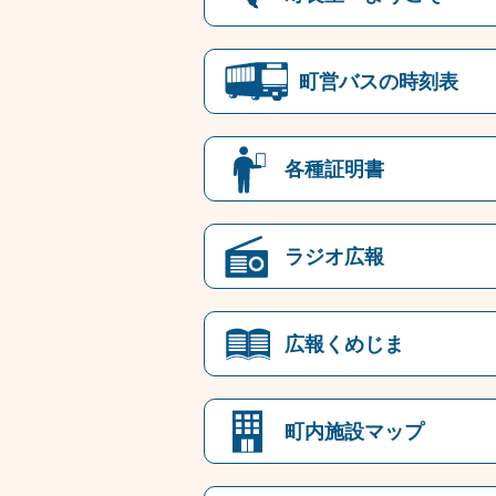
町営バスの時刻表
各種証明書
ラジオ広報
広報くめじま
町内施設マップ