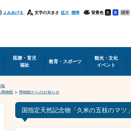
よみあげる
文字の大きさ
拡大
標準
背景色
黒
青
標準
医療・育児
観光・文化
教育・スポーツ
福祉
イベント
情報
島博物館
博物館からのお知らせ
国指定天然記念物「久米の五枝のマツ