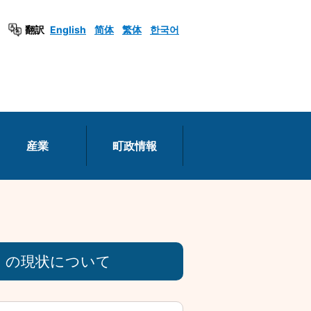
翻訳
English
简体
繁体
한국어
産業
町政情報
」の現状について