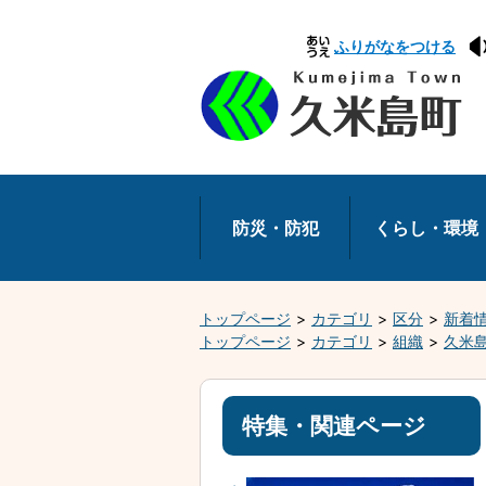
本
ふりがなをつける
文
へ
移
動
防災・防犯
くらし・環境
トップページ
カテゴリ
区分
新着
トップページ
カテゴリ
組織
久米
特集・関連ページ