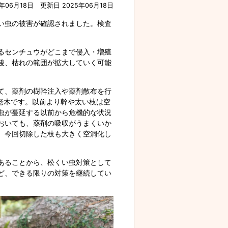
年06月18日
更新日 2025年06月18日
い虫の被害が確認されました。検査
るセンチュウがどこまで侵入・増殖
後、枯れの範囲が拡大していく可能
て、薬剤の樹幹注入や薬剤散布を行
老木です。以前より幹や太い枝は空
虫が蔓延する以前から危機的な状況
おいても、薬剤の吸収がうまくいか
。今回切除した枝も大きく空洞化し
あることから、松くい虫対策として
ど、できる限りの対策を継続してい