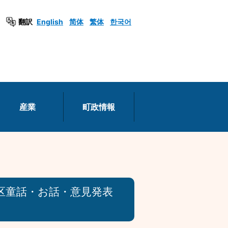
翻訳
English
简体
繁体
한국어
産業
町政情報
区童話・お話・意見発表