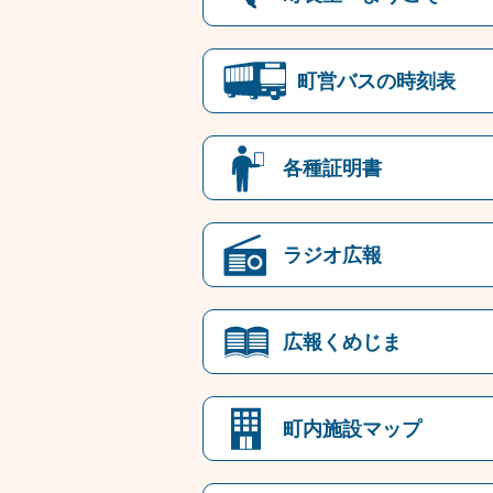
町営バスの時刻表
各種証明書
ラジオ広報
広報くめじま
町内施設マップ