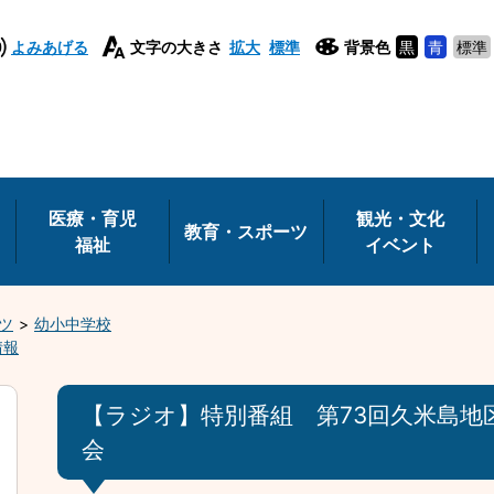
よみあげる
文字の大きさ
拡大
標準
背景色
黒
青
標準
医療・育児
観光・文化
教育・スポーツ
福祉
イベント
ツ
幼小中学校
情報
【ラジオ】特別番組 第73回久米島地
会