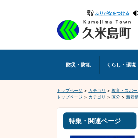
本
ふりがなをつける
文
へ
移
動
防災・防犯
くらし・環境
トップページ
カテゴリ
教育・スポー
トップページ
カテゴリ
区分
新着
特集・関連ページ