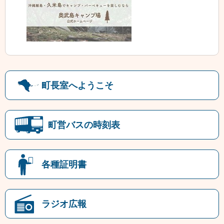
町長室へようこそ
町営バスの時刻表
各種証明書
ラジオ広報