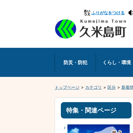
本
ふりがなをつける
文
へ
移
動
防災・防犯
くらし・環境
トップページ
カテゴリ
区分
新着
特集・関連ページ