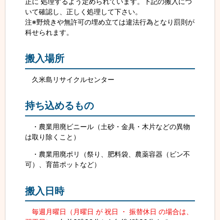
正に 処理するよう定められています。下記の搬入につ
いて確認し、正しく処理して下さい。
注※野焼きや無許可の埋め立ては違法行為となり罰則が
科せられます。
搬入場所
久米島リサイクルセンター
持ち込めるもの
・農業用廃ビニール（土砂・金具・木片などの異物
は取り除くこと）
・農業用廃ポリ（祭り、肥料袋、農薬容器（ビン不
可）、育苗ポットなど）
搬入日時
毎週月曜日（月曜日 が 祝日 ・ 振替休日 の場合は、