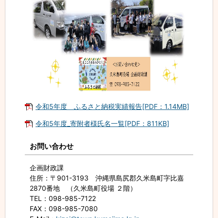
令和5年度 ふるさと納税実績報告[PDF：1.14MB]
令和5年度_寄附者様氏名一覧[PDF：811KB]
お問い合わせ
企画財政課
住所
：〒901-3193 沖縄県島尻郡久米島町字比嘉
2870番地 （久米島町役場 ２階）
TEL
：098-985-7122
FAX
：098-985-7080