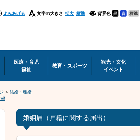
よみあげる
文字の大きさ
拡大
標準
背景色
黒
青
標準
医療・育児
観光・文化
教育・スポーツ
福祉
イベント
ジ
結婚・離婚
情報
婚姻届（戸籍に関する届出）