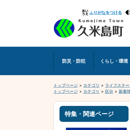
本
ふりがなをつける
文
へ
移
動
防災・防犯
くらし・環境
トップページ
カテゴリ
ライフステー
トップページ
カテゴリ
区分
新着
特集・関連ページ