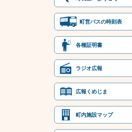
町営バスの時刻表
各種証明書
ラジオ広報
広報くめじま
町内施設マップ