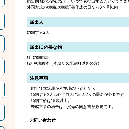
届出期間の定めはなく、いつでも提出することができま
外国方式の婚姻は婚姻証書作成の日から3ヶ月以内
届出人
婚姻する2人
届出に必要な物
(1) 婚姻届書
(2) 戸籍謄本（本籍が久米島町以外の方）
注意事項
・届出は本籍地か所在地のいずれかへ。
・婚姻する2人以外に成人の証人2人の署名が必要です。
・婚姻年齢は18歳以上。
・未成年者の場合は、父母の同意書が必要です。
お問い合わせ