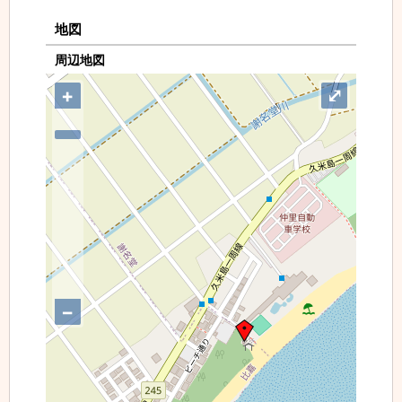
地図
周辺地図
+
⤢
−