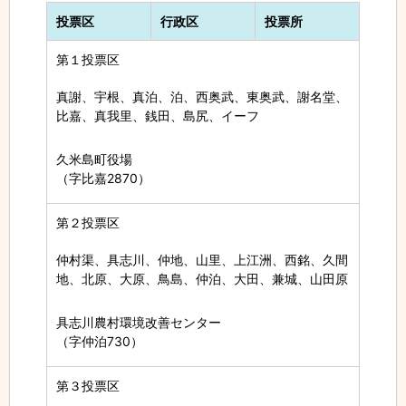
投票区
行政区
投票所
第１投票区
真謝、宇根、真泊、泊、西奥武、東奥武、謝名堂、
比嘉、真我里、銭田、島尻、イーフ
久米島町役場
（字比嘉2870）
第２投票区
仲村渠、具志川、仲地、山里、上江洲、西銘、久間
地、北原、大原、鳥島、仲泊、大田、兼城、山田原
具志川農村環境改善センター
（字仲泊730）
第３投票区