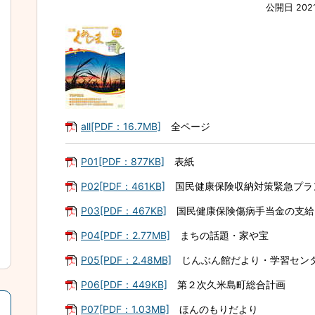
公開日 202
all[PDF：16.7MB]
全ページ
P01[PDF：877KB]
表紙
P02[PDF：461KB]
国民健康保険収納対策緊急プラ
P03[PDF：467KB]
国民健康保険傷病手当金の支給
P04[PDF：2.77MB]
まちの話題・家や宝
P05[PDF：2.48MB]
じんぶん館だより・学習セン
P06[PDF：449KB]
第２次久米島町総合計画
P07[PDF：1.03MB]
ほんのもりだより