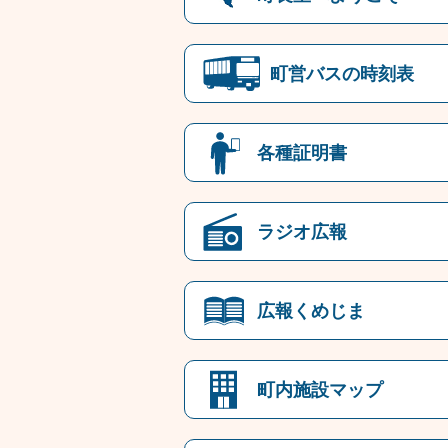
町営バスの時刻表
各種証明書
ラジオ広報
広報くめじま
町内施設マップ