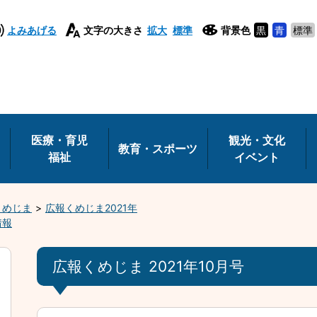
よみあげる
文字の大きさ
拡大
標準
背景色
黒
青
標準
医療・育児
観光・文化
教育・スポーツ
福祉
イベント
くめじま
広報くめじま2021年
情報
広報くめじま 2021年10月号