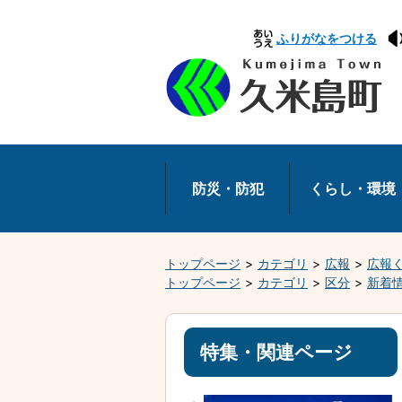
本
ふりがなをつける
文
へ
移
動
防災・防犯
くらし・環境
トップページ
カテゴリ
広報
広報
トップページ
カテゴリ
区分
新着
特集・関連ページ