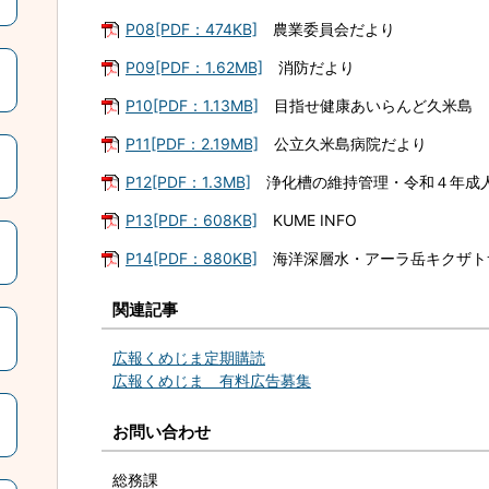
P08[PDF：474KB]
農業委員会だより
P09[PDF：1.62MB]
消防だより
P10[PDF：1.13MB]
目指せ健康あいらんど久米島
P11[PDF：2.19MB]
公立久米島病院だより
P12[PDF：1.3MB]
浄化槽の維持管理・令和４年成
P13[PDF：608KB]
KUME INFO
P14[PDF：880KB]
海洋深層水・アーラ岳キクザト
関連記事
広報くめじま定期購読
広報くめじま 有料広告募集
お問い合わせ
総務課