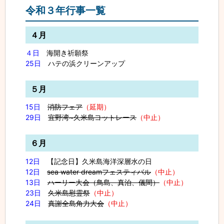
令和３年行事一覧
４月
４日
海開き祈願祭
25日
ハテの浜クリーンアップ
５月
15日
消防フェア
（延期）
29日
宜野湾~久米島ヨットレース
（中止）
６月
12日
【記念日】久米島海洋深層水の日
12日
sea water dreamフェスティバル
（中止）
13日
ハーリー大会（鳥島、真泊、儀間
）
（中止）
23日
久米島慰霊祭
（中止）
24日
真謝全島角力大会
（中止）