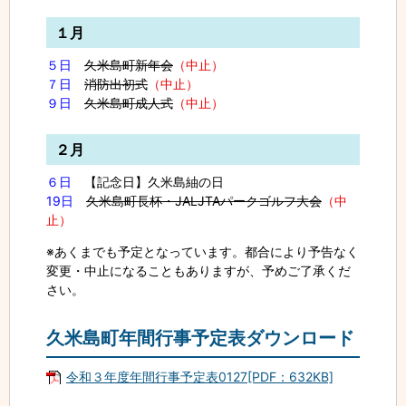
１月
５日
久米島町新年会
（中止）
７日
消防出初式
（中止）
９日
久米島町成人式
（中止）
２月
６日
【記念日】久米島紬の日
19日
久米島町長杯・JALJTAパークゴルフ大会
（中
止）
※あくまでも予定となっています。都合により予告なく
変更・中止になることもありますが、予めご了承くだ
さい。
久米島町年間行事予定表ダウンロード
令和３年度年間行事予定表0127[PDF：632KB]