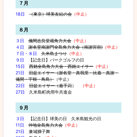
７月
18日
（東京）球美友結の会
（中止）
８月
３日
儀間志良堂蔵角力大会
（中止）
４日
謝名堂南謝門全島角力大会（南謝宮前)
（中止）
７日・８日
久米島まつり
（中止）
９日
【記念日】パークゴルフの日
15日
西銘全島角力大会・西銘エイサー
（中止）
21日
旧盆エイサー（謝名堂・真我里・比嘉・真謝・
儀間・宇根・鳥島）
（中止）
22日
旧盆エイサー（嘉手苅
）
（中止）
27日
久米島町肉用牛共進会
９月
３日
【記念日】球美の日 久米島観光の日
11日
仲地全島角力大会
（中止）
21日
兼城獅子舞