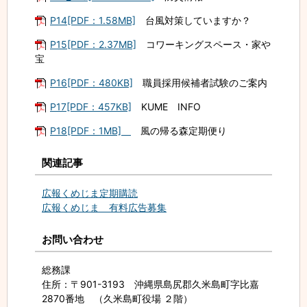
P14[PDF：1.58MB]
台風対策していますか？
P15[PDF：2.37MB]
コワーキングスペース・家や
宝
P16[PDF：480KB]
職員採用候補者試験のご案内
P17[PDF：457KB]
KUME INFO
P18[PDF：1MB]
風の帰る森定期便り
関連記事
広報くめじま定期購読
広報くめじま 有料広告募集
お問い合わせ
総務課
住所
：〒901-3193 沖縄県島尻郡久米島町字比嘉
2870番地 （久米島町役場 ２階）