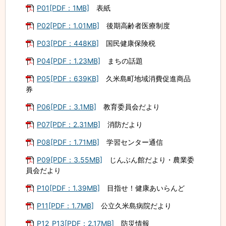
P01[PDF：1MB]
表紙
P02[PDF：1.01MB]
後期高齢者医療制度
P03[PDF：448KB]
国民健康保険税
P04[PDF：1.23MB]
まちの話題
P05[PDF：639KB]
久米島町地域消費促進商品
券
P06[PDF：3.1MB]
教育委員会だより
P07[PDF：2.31MB]
消防だより
P08[PDF：1.71MB]
学習センター通信
P09[PDF：3.55MB]
じんぶん館だより・農業委
員会だより
P10[PDF：1.39MB]
目指せ！健康あいらんど
P11[PDF：1.7MB]
公立久米島病院だより
P12_P13[PDF：2.17MB]
防災情報