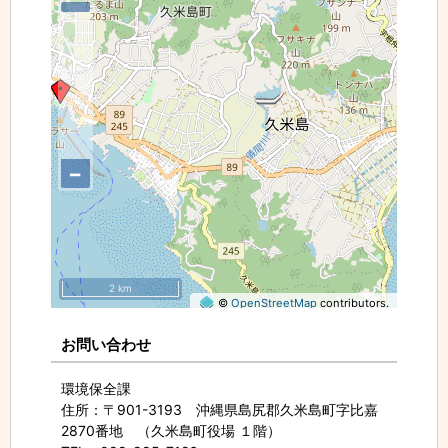
−
2 km
©
OpenStreetMap
contributors.
お問い合わせ
環境保全課
住所
：〒901-3193 沖縄県島尻郡久米島町字比嘉
2870番地 （久米島町役場 １階）