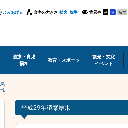
よみあげる
文字の大きさ
拡大
標準
背景色
黒
青
標準
医療・育児
観光・文化
教育・スポーツ
福祉
イベント
結果
情報
平成29年議案結果