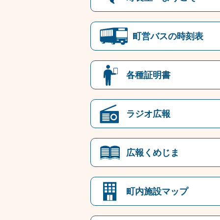
町営バスの時刻表
各種証明書
ラジオ広報
広報くめじま
町内施設マップ