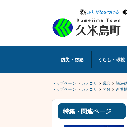
本
ふりがなをつける
文
へ
移
動
防災・防犯
くらし・環境
トップページ
カテゴリ
議会
議決
トップページ
カテゴリ
区分
新着
特集・関連ページ