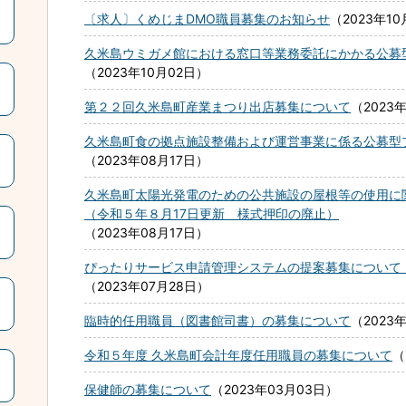
〔求人〕くめじまDMO職員募集のお知らせ
2023年10
久米島ウミガメ館における窓口等業務委託にかかる公募
2023年10月02日
第２２回久米島町産業まつり出店募集について
2023
久米島町食の拠点施設整備および運営事業に係る公募型
2023年08月17日
久米島町太陽光発電のための公共施設の屋根等の使用に
（令和５年８月17日更新 様式押印の廃止）
2023年08月17日
ぴったりサービス申請管理システムの提案募集について
2023年07月28日
臨時的任用職員（図書館司書）の募集について
2023
令和５年度 久米島町会計年度任用職員の募集について
保健師の募集について
2023年03月03日