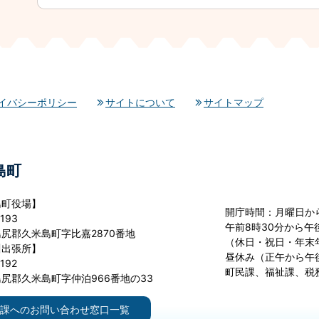
イバシーポリシー
サイトについて
サイトマップ
島町
島町役場】
開庁時間：月曜日か
193
午前8時30分から午後
尻郡久米島町字比嘉2870番地
（休日・祝日・年末
川出張所】
昼休み（正午から午
192
町民課、福祉課、税
尻郡久米島町字仲泊966番地の33
課へのお問い合わせ窓口一覧