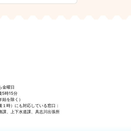
ら金曜日
5時15分
年始を除く）
後１時）にも対応している窓口：
務課、上下水道課、具志川出張所