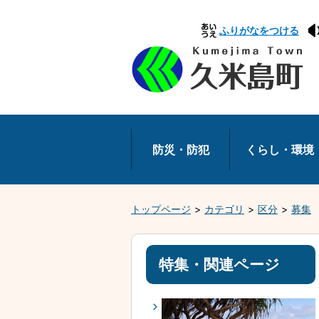
本
ふりがなをつける
文
へ
移
動
防災・防犯
くらし・環境
トップページ
カテゴリ
区分
募集
特集・関連ページ