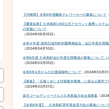
【沖縄県】令和6年度離島テレワーカーの募集について
【審査結果】久米島町LINE公式アカウント連携システ
の実施について
2024年06月05日
令和６年度 南部広域市町村圏事務組合「会計年度任用
2024年04月10日
令和6年度 久米島町会計年度任用職員の募集について（
2024年03月05日
令和6年4月からの介護保険料について
2024年03月0
【募集】「広報くめじま印刷製本業務」に係る公募型プ
2024年03月01日
楽天ゴールデンイーグルス久米島協力会会員募集
202
【令和6年度】 久米島町奨学基金貸与生の募集につい