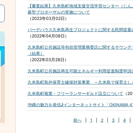
【審査結果】久米島町地域支援交流学習センター（じん
募型プロポーザルの実施について
2023年03月02日
バーデハウス久米島再生プロジェクトに関する民間提案
2022年04月08日
久米島町公共施設等包括管理業務委託に関するサウンデ
（結果）
2022年03月28日
久米島町公共施設再生可能エネルギー利用促進制度申請
久米島町島外保育士確保対策事業 ～久米島で保育士し
久米島町複業・フリーランサーギルド設立について
2
沖縄の魅力を発信♪インターネットサイト「OKINAWA 4
前へ
|
1
|
2
|
3
|
4
|