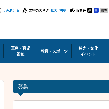
よみあげる
文字の大きさ
拡大
標準
背景色
黒
青
標準
医療・育児
観光・文化
教育・スポーツ
福祉
イベント
募集