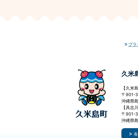
プラ
久米
【久米
〒901-3
沖縄県島
【具志
〒901-3
沖縄県島
各